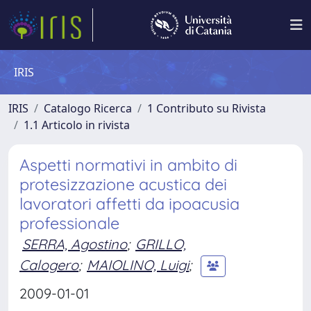
IRIS
IRIS
Catalogo Ricerca
1 Contributo su Rivista
1.1 Articolo in rivista
Aspetti normativi in ambito di
protesizzazione acustica dei
lavoratori affetti da ipoacusia
professionale
SERRA, Agostino
;
GRILLO,
Calogero
;
MAIOLINO, Luigi
;
2009-01-01