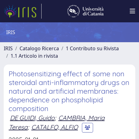
IRIS
IRIS
Catalogo Ricerca
1 Contributo su Rivista
1.1 Articolo in rivista
Photosensitizing effect of some non
steroidal anti-inflammatory drugs on
natural and artificial membranes:
dependence on phospholipid
composition
DE GUIDI, Guido
;
CAMBRIA, Maria
Teresa
;
CATALFO, ALFIO