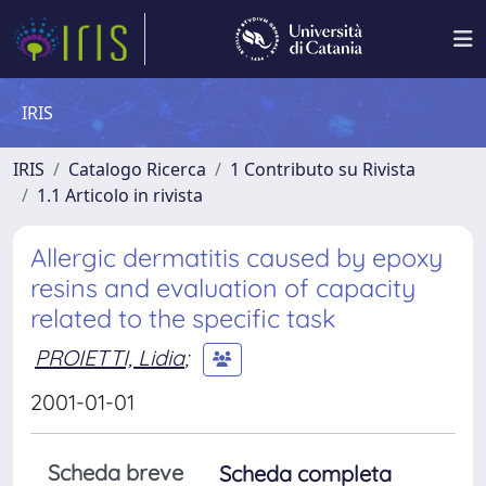
IRIS
IRIS
Catalogo Ricerca
1 Contributo su Rivista
1.1 Articolo in rivista
Allergic dermatitis caused by epoxy
resins and evaluation of capacity
related to the specific task
PROIETTI, Lidia
;
2001-01-01
Scheda breve
Scheda completa