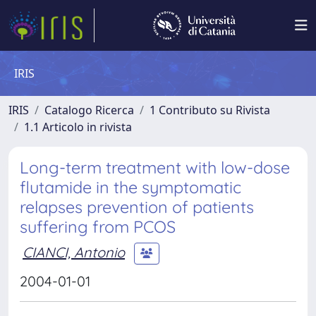
IRIS
IRIS
Catalogo Ricerca
1 Contributo su Rivista
1.1 Articolo in rivista
Long-term treatment with low-dose
flutamide in the symptomatic
relapses prevention of patients
suffering from PCOS
CIANCI, Antonio
2004-01-01