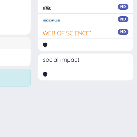
ND
ND
ND
social impact