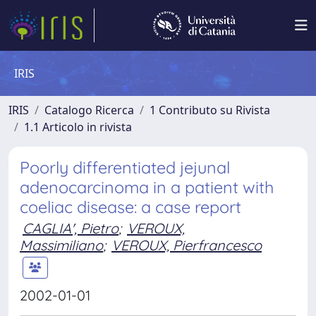
IRIS
IRIS
Catalogo Ricerca
1 Contributo su Rivista
1.1 Articolo in rivista
Poorly differentiated jejunal
adenocarcinoma in a patient with
coeliac disease: a case report
CAGLIA', Pietro
;
VEROUX,
Massimiliano
;
VEROUX, Pierfrancesco
2002-01-01