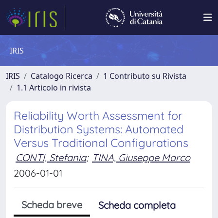
IRIS
IRIS
Catalogo Ricerca
1 Contributo su Rivista
1.1 Articolo in rivista
Reliability Worth Assessment for
Distribution Systems: Automated
Versus Traditional Configurations
CONTI, Stefania
;
TINA, Giuseppe Marco
2006-01-01
Scheda breve
Scheda completa