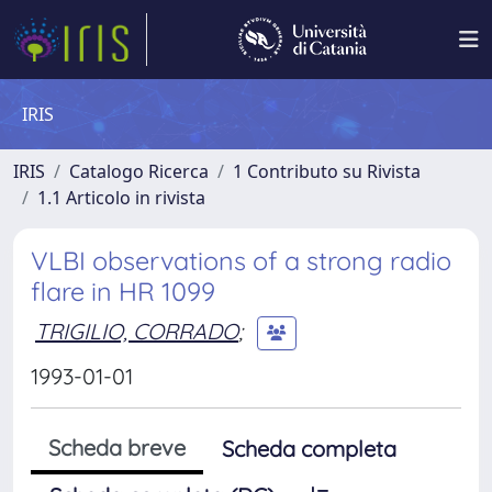
IRIS
IRIS
Catalogo Ricerca
1 Contributo su Rivista
1.1 Articolo in rivista
VLBI observations of a strong radio
flare in HR 1099
TRIGILIO, CORRADO
;
1993-01-01
Scheda breve
Scheda completa