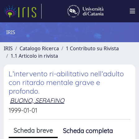
IRIS
IRIS
Catalogo Ricerca
1 Contributo su Rivista
1.1 Articolo in rivista
L’intervento ri-abilitativo nell’adulto
con ritardo mentale grave e
profondo.
BUONO, SERAFINO
1999-01-01
Scheda breve
Scheda completa