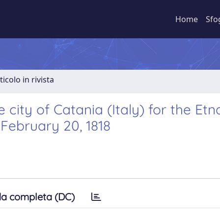
Home
Sfo
ticolo in rivista
city of Catania (Italy) for the Etn
February 20, 1818
a completa (DC)