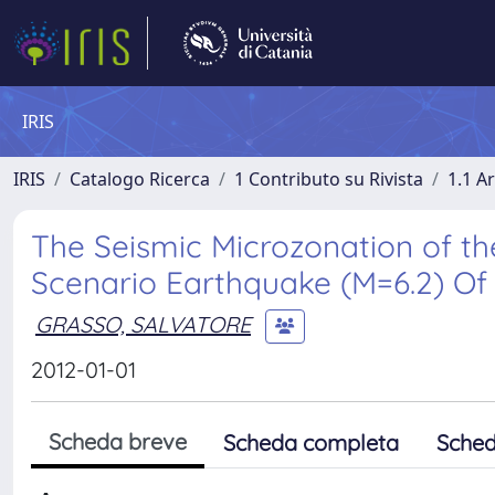
IRIS
IRIS
Catalogo Ricerca
1 Contributo su Rivista
1.1 Ar
The Seismic Microzonation of the 
Scenario Earthquake (M=6.2) Of 
GRASSO, SALVATORE
2012-01-01
Scheda breve
Scheda completa
Sched