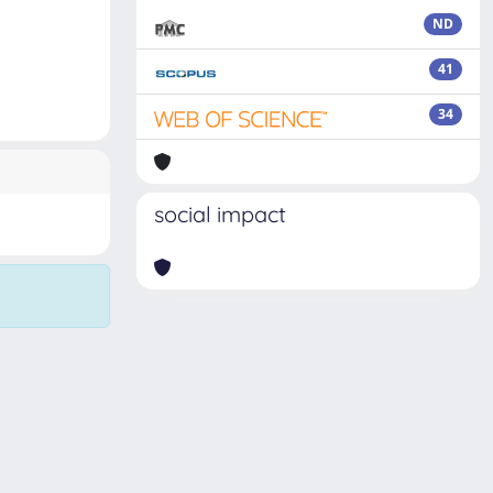
ND
41
34
social impact