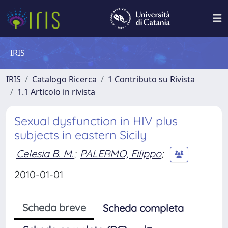
IRIS
IRIS
Catalogo Ricerca
1 Contributo su Rivista
1.1 Articolo in rivista
Sexual dysfunction in HIV plus
subjects in eastern Sicily
Celesia B. M.
;
PALERMO, Filippo
;
2010-01-01
Scheda breve
Scheda completa