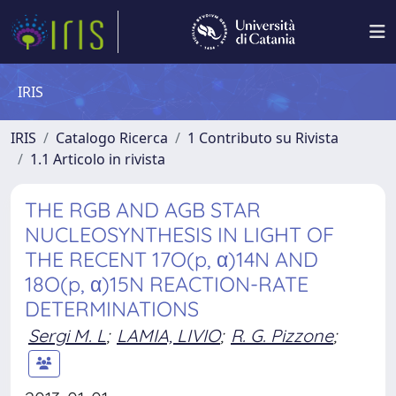
IRIS
IRIS
Catalogo Ricerca
1 Contributo su Rivista
1.1 Articolo in rivista
THE RGB AND AGB STAR
NUCLEOSYNTHESIS IN LIGHT OF
THE RECENT 17O(p, α)14N AND
18O(p, α)15N REACTION-RATE
DETERMINATIONS
Sergi M. L
;
LAMIA, LIVIO
;
R. G. Pizzone
;