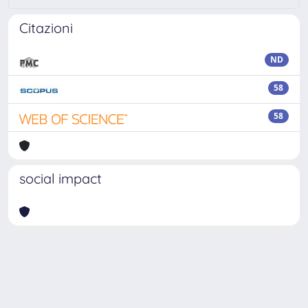
Citazioni
ND
58
58
social impact
Powered by
IRIS
-
about IRIS
-
Utilizzo dei cookie
Copyright © 2026