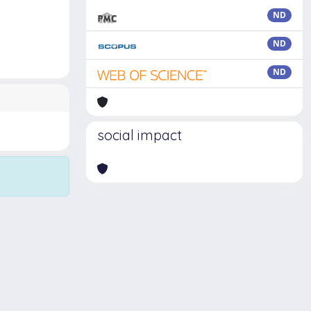
ND
ND
ND
social impact