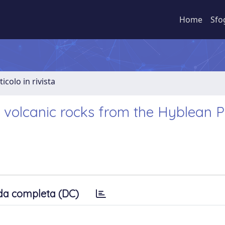
Home
Sfo
ticolo in rivista
e volcanic rocks from the Hyblean 
da completa (DC)