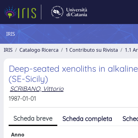
IRIS
IRIS
Catalogo Ricerca
1 Contributo su Rivista
1.1 Ar
Deep-seated xenoliths in alkalin
(SE-Sicily)
SCRIBANO, Vittorio
1987-01-01
Scheda breve
Scheda completa
Sche
Anno