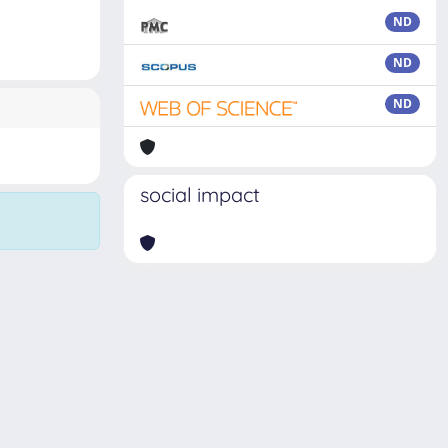
ND
ND
ND
social impact