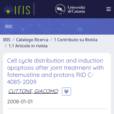
IRIS
IRIS
Catalogo Ricerca
1 Contributo su Rivista
1.1 Articolo in rivista
Cell cycle distribution and induction
apoptosis after joint treatment with
fotemustine and protons RID C-
4085-2009
CUTTONE, GIACOMO
;
2008-01-01