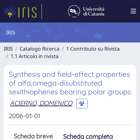
IRIS
IRIS
Catalogo Ricerca
1 Contributo su Rivista
1.1 Articolo in rivista
Synthesis and field-effect properties
of alfa,omega-disubstituted
sexithiophenes bearing polar groups
ACIERNO, DOMENICO
2006-01-01
Scheda breve
Scheda completa