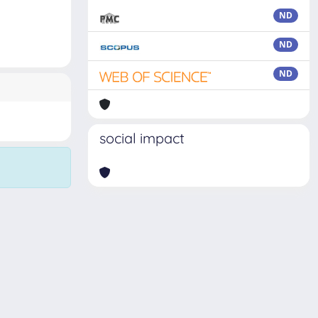
ND
ND
ND
social impact