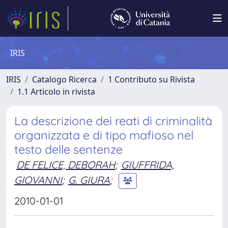
IRIS
IRIS
Catalogo Ricerca
1 Contributo su Rivista
1.1 Articolo in rivista
La descrizione dei reati di criminalità
organizzata e di tipo mafioso nel
testo delle sentenze
DE FELICE, DEBORAH
;
GIUFFRIDA,
GIOVANNI
;
G. GIURA
;
2010-01-01