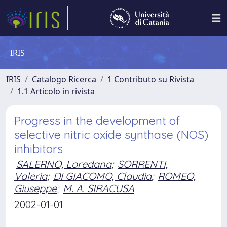
IRIS
IRIS
Catalogo Ricerca
1 Contributo su Rivista
1.1 Articolo in rivista
Progress in the development of
selective nitric oxide synthase (NOS)
inhibitors
SALERNO, Loredana
;
SORRENTI,
Valeria
;
DI GIACOMO, Claudia
;
ROMEO,
Giuseppe
;
M. A. SIRACUSA
2002-01-01