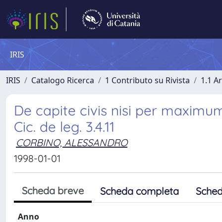
IRIS
IRIS
Catalogo Ricerca
1 Contributo su Rivista
1.1 Ar
De capite civis nisi per maximu
Cic. de leg. 3.4.11
CORBINO, ALESSANDRO
1998-01-01
Scheda breve
Scheda completa
Sched
Anno