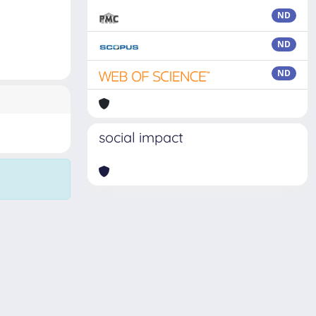
ND
ND
ND
social impact