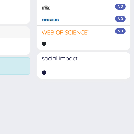
ND
ND
ND
social impact