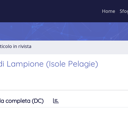
Home
Sfo
ticolo in rivista
di Lampione (Isole Pelagie)
a completa (DC)