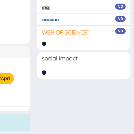
ND
ND
ND
social impact
/Apri