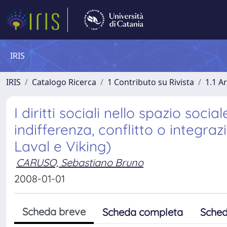
IRIS
IRIS
Catalogo Ricerca
1 Contributo su Rivista
1.1 Ar
I diritti sociali nello spazio soc
indifferenza, conflitto o integraz
Laval e Viking)
CARUSO, Sebastiano Bruno
2008-01-01
Scheda breve
Scheda completa
Sched