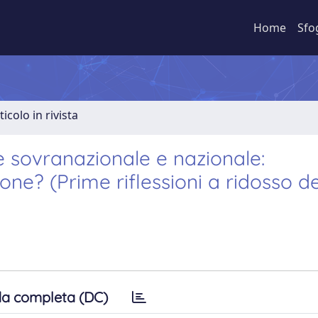
Home
Sfo
ticolo in rivista
iale sovranazionale e nazionale:
ione? (Prime riflessioni a ridosso de
a completa (DC)