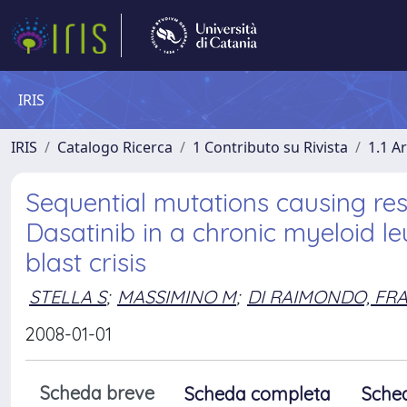
IRIS
IRIS
Catalogo Ricerca
1 Contributo su Rivista
1.1 Ar
Sequential mutations causing res
Dasatinib in a chronic myeloid l
blast crisis
STELLA S
;
MASSIMINO M
;
DI RAIMONDO, FR
2008-01-01
Scheda breve
Scheda completa
Sche