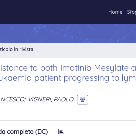
Home
Sfo
ticolo in rivista
istance to both Imatinib Mesylate 
eukaemia patient progressing to ly
ANCESCO
;
VIGNERI, PAOLO
da completa (DC)