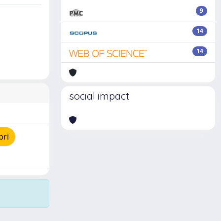
9
14
14
social impact
pri