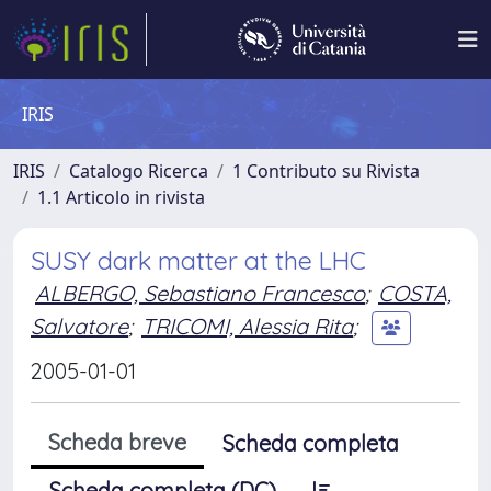
IRIS
IRIS
Catalogo Ricerca
1 Contributo su Rivista
1.1 Articolo in rivista
SUSY dark matter at the LHC
ALBERGO, Sebastiano Francesco
;
COSTA,
Salvatore
;
TRICOMI, Alessia Rita
;
2005-01-01
Scheda breve
Scheda completa
Scheda completa (DC)