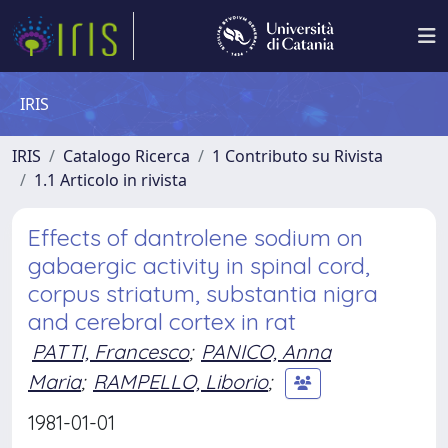
IRIS
IRIS
Catalogo Ricerca
1 Contributo su Rivista
1.1 Articolo in rivista
Effects of dantrolene sodium on
gabaergic activity in spinal cord,
corpus striatum, substantia nigra
and cerebral cortex in rat
PATTI, Francesco
;
PANICO, Anna
Maria
;
RAMPELLO, Liborio
;
1981-01-01