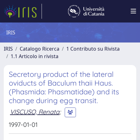
IRIS
IRIS
Catalogo Ricerca
1 Contributo su Rivista
1.1 Articolo in rivista
Secretory product of the lateral
oviducts of Baculum thaii Haus.
(Phasmida: Phasmatidae) and its
change during egg transit.
VISCUSO, Renata
;
1997-01-01