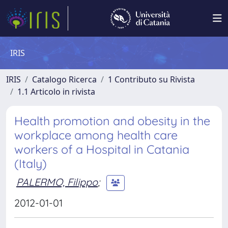
IRIS
IRIS
Catalogo Ricerca
1 Contributo su Rivista
1.1 Articolo in rivista
Health promotion and obesity in the
workplace among health care
workers of a Hospital in Catania
(Italy)
PALERMO, Filippo
;
2012-01-01