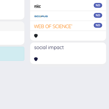
ND
ND
ND
social impact