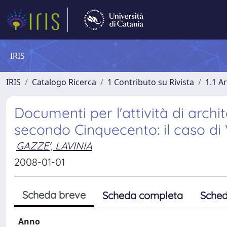
IRIS
IRIS
Catalogo Ricerca
1 Contributo su Rivista
1.1 Ar
Documenti per l'attività di archi
secondo Cinquecento: il caso di
GAZZE', LAVINIA
2008-01-01
Scheda breve
Scheda completa
Sched
Anno