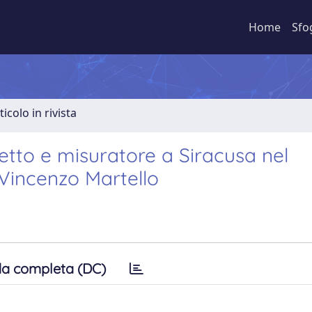
Home
Sfo
ticolo in rivista
tetto e misuratore a Siracusa nel
 Vincenzo Martello
a completa (DC)