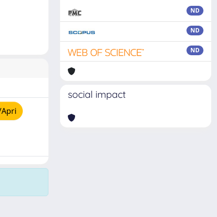
ND
ND
ND
social impact
/Apri