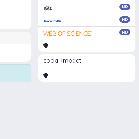
ND
ND
ND
social impact