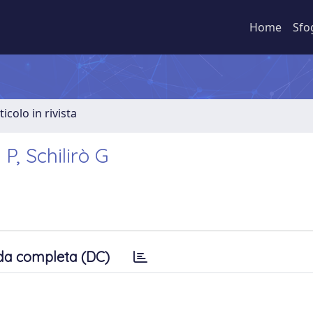
Home
Sfo
ticolo in rivista
P, Schilirò G
da completa (DC)