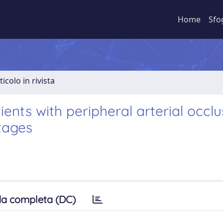
Home
Sfo
ticolo in rivista
ients with peripheral arterial occlu
stages
a completa (DC)