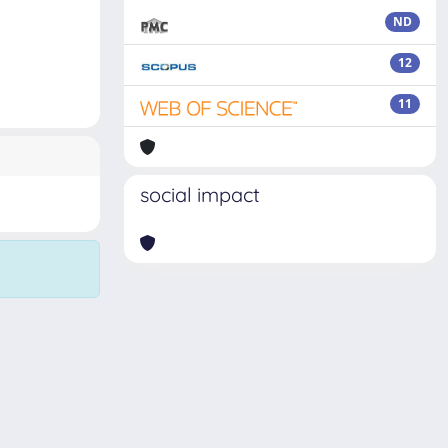
ND
12
11
social impact