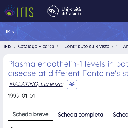
IRIS
IRIS
Catalogo Ricerca
1 Contributo su Rivista
1.1 Ar
Plasma endothelin-1 levels in pat
disease at different Fontaine's 
MALATINO, Lorenzo
;
1999-01-01
Scheda breve
Scheda completa
Sched