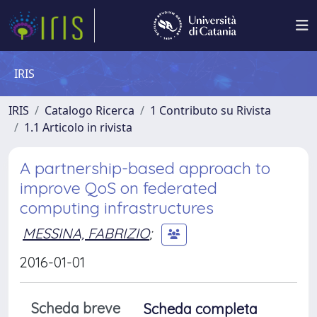
IRIS
IRIS
Catalogo Ricerca
1 Contributo su Rivista
1.1 Articolo in rivista
A partnership-based approach to
improve QoS on federated
computing infrastructures
MESSINA, FABRIZIO
;
2016-01-01
Scheda breve
Scheda completa