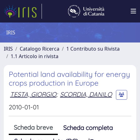
IRIS
IRIS
Catalogo Ricerca
1 Contributo su Rivista
1.1 Articolo in rivista
Potential land availability for energy
crops production in Europe
TESTA, GIORGIO
;
SCORDIA, DANILO
2010-01-01
Scheda breve
Scheda completa