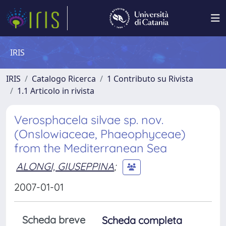
IRIS
IRIS
Catalogo Ricerca
1 Contributo su Rivista
1.1 Articolo in rivista
Verosphacela silvae sp. nov.
(Onslowiaceae, Phaeophyceae)
from the Mediterranean Sea
ALONGI, GIUSEPPINA
;
2007-01-01
Scheda breve
Scheda completa