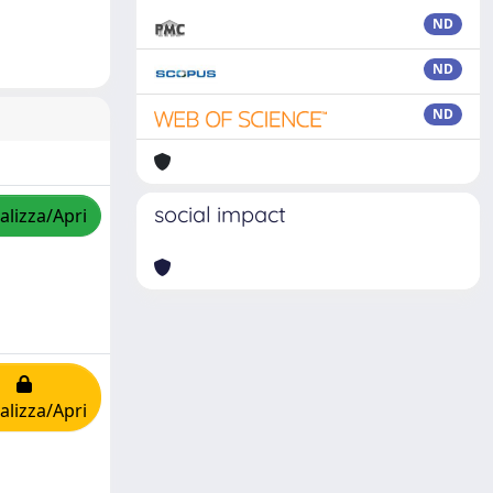
ND
ND
ND
social impact
alizza/Apri
alizza/Apri