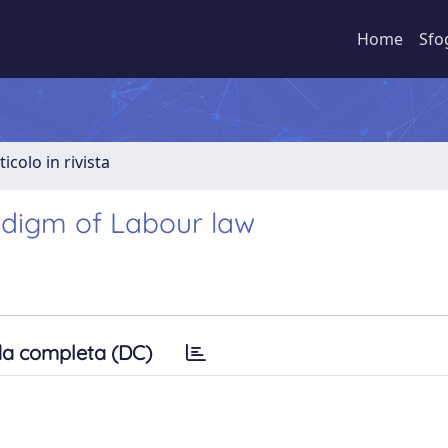
Home
Sfo
ticolo in rivista
adigm of Labour law
a completa (DC)