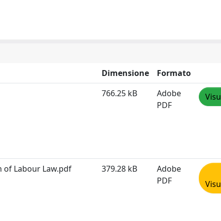
Dimensione
Formato
766.25 kB
Adobe
Visu
PDF
m of Labour Law.pdf
379.28 kB
Adobe
PDF
Visu