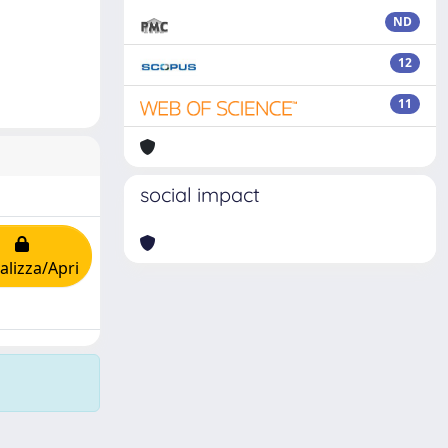
ND
12
11
social impact
alizza/Apri