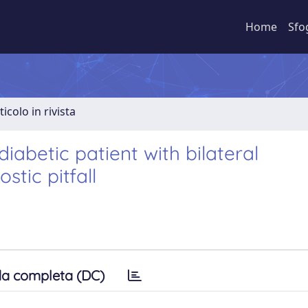
Home
Sfo
ticolo in rivista
diabetic patient with bilateral
tic pitfall
a completa (DC)