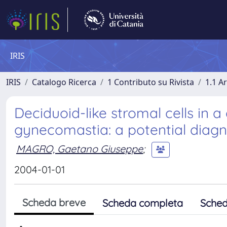
IRIS
IRIS
Catalogo Ricerca
1 Contributo su Rivista
1.1 Ar
Deciduoid-like stromal cells in a 
gynecomastia: a potential diagnos
MAGRO, Gaetano Giuseppe
;
2004-01-01
Scheda breve
Scheda completa
Sched