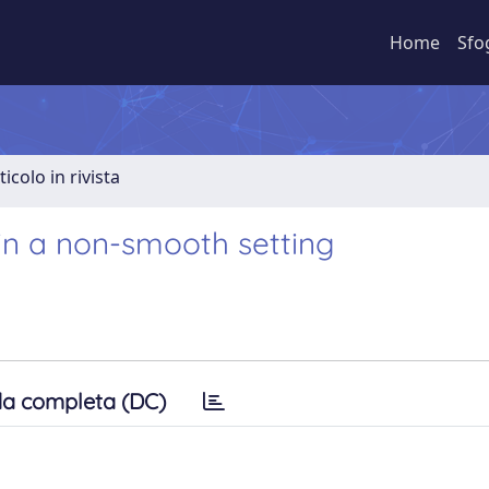
Home
Sfo
ticolo in rivista
in a non-smooth setting
a completa (DC)