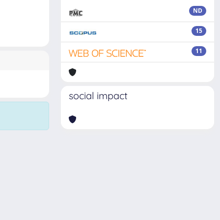
ND
15
11
social impact