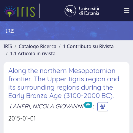
IRIS
IRIS
Catalogo Ricerca
1 Contributo su Rivista
1.1 Articolo in rivista
Along the northern Mesopotamian
frontier. The Upper tigris region and
its surrounding regions during the
Early Bronze Age (3100-2000 BC).
LANERI, NICOLA GIOVANNI
;
2015-01-01