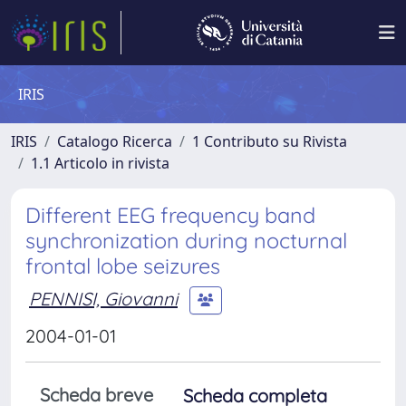
IRIS
IRIS
Catalogo Ricerca
1 Contributo su Rivista
1.1 Articolo in rivista
Different EEG frequency band
synchronization during nocturnal
frontal lobe seizures
PENNISI, Giovanni
2004-01-01
Scheda breve
Scheda completa