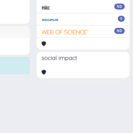
ND
0
ND
social impact