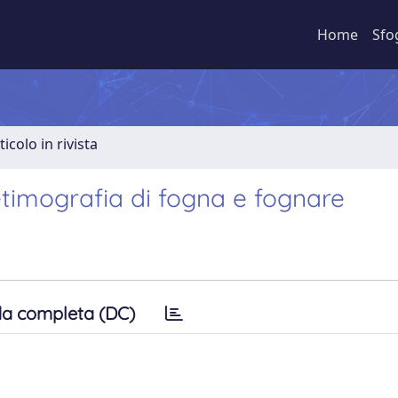
Home
Sfo
ticolo in rivista
’etimografia di fogna e fognare
a completa (DC)