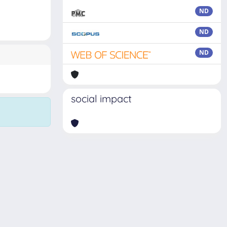
ND
ND
ND
social impact