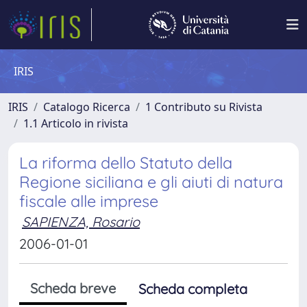
IRIS
IRIS
Catalogo Ricerca
1 Contributo su Rivista
1.1 Articolo in rivista
La riforma dello Statuto della
Regione siciliana e gli aiuti di natura
fiscale alle imprese
SAPIENZA, Rosario
2006-01-01
Scheda breve
Scheda completa