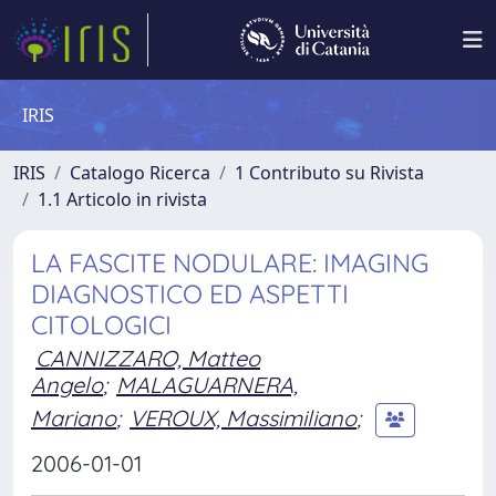
IRIS
IRIS
Catalogo Ricerca
1 Contributo su Rivista
1.1 Articolo in rivista
LA FASCITE NODULARE: IMAGING
DIAGNOSTICO ED ASPETTI
CITOLOGICI
CANNIZZARO, Matteo
Angelo
;
MALAGUARNERA,
Mariano
;
VEROUX, Massimiliano
;
2006-01-01