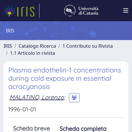
IRIS
IRIS
Catalogo Ricerca
1 Contributo su Rivista
1.1 Articolo in rivista
Plasma endothelin-1 concentrations
during cold exposure in essential
acrocyanosis
MALATINO, Lorenzo
;
1996-01-01
Scheda breve
Scheda completa