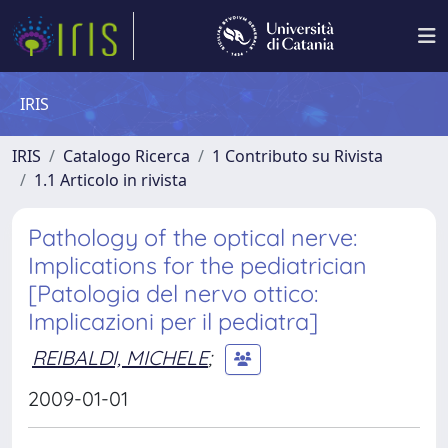
IRIS
IRIS
Catalogo Ricerca
1 Contributo su Rivista
1.1 Articolo in rivista
Pathology of the optical nerve:
Implications for the pediatrician
[Patologia del nervo ottico:
Implicazioni per il pediatra]
REIBALDI, MICHELE
;
2009-01-01