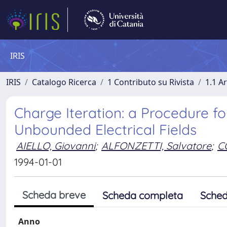
IRIS
IRIS
Catalogo Ricerca
1 Contributo su Rivista
1.1 Ar
Charge Iteration: a Procedure f
Unbounded Electrical Fields
AIELLO, Giovanni
;
ALFONZETTI, Salvatore
;
C
1994-01-01
Scheda breve
Scheda completa
Sched
Anno