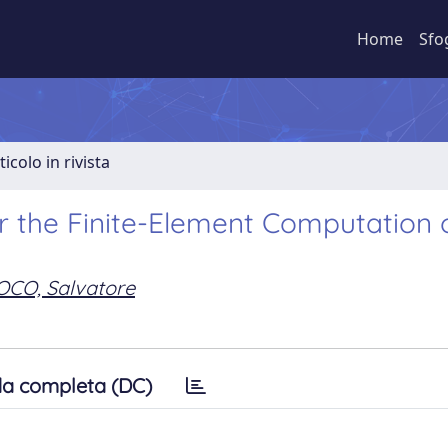
Home
Sfo
ticolo in rivista
or the Finite-Element Computation 
OCO, Salvatore
a completa (DC)