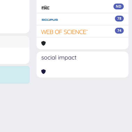
ND
78
74
social impact