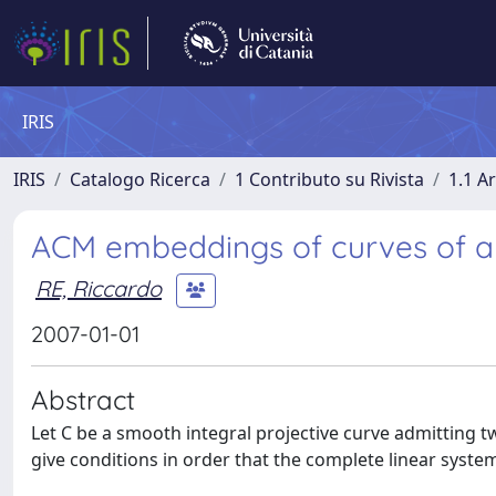
IRIS
IRIS
Catalogo Ricerca
1 Contributo su Rivista
1.1 Ar
ACM embeddings of curves of a
RE, Riccardo
2007-01-01
Abstract
Let C be a smooth integral projective curve admitting t
give conditions in order that the complete linear syst