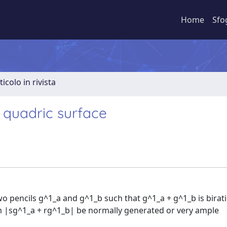
Home
Sfo
ticolo in rivista
 quadric surface
wo pencils g^1_a and g^1_b such that g^1_a + g^1_b is birat
em |sg^1_a + rg^1_b| be normally generated or very ample