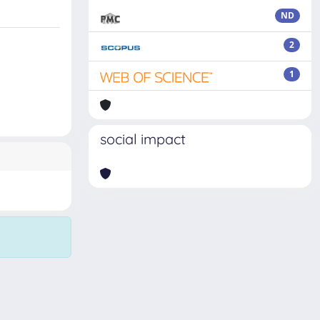
ND
2
1
social impact