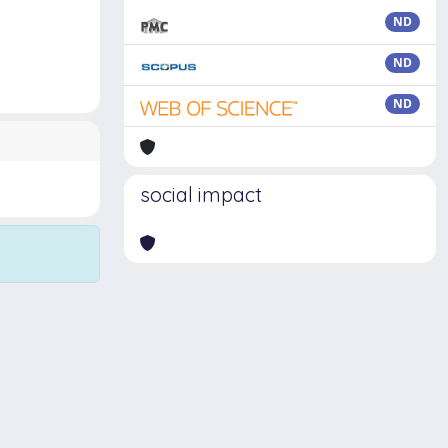
ND
ND
ND
social impact