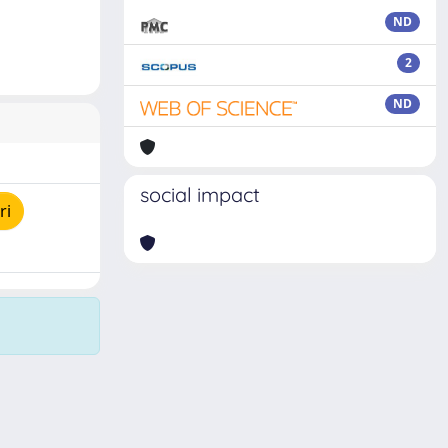
ND
2
ND
social impact
ri