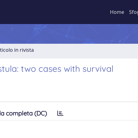
Home
Sfo
ticolo in rivista
tula: two cases with survival
a completa (DC)