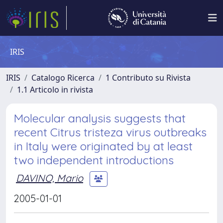
IRIS
IRIS
Catalogo Ricerca
1 Contributo su Rivista
1.1 Articolo in rivista
Molecular analysis suggests that
recent Citrus tristeza virus outbreaks
in Italy were originated by at least
two independent introductions
DAVINO, Mario
2005-01-01